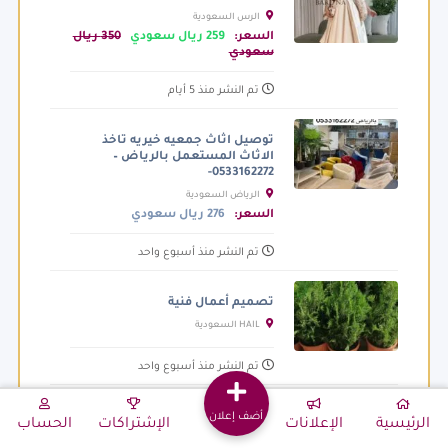
الرس السعودية
السعر:
259 ريال سعودي
350 ريال
سعودي
تم النشر منذ 5 أيام
توصيل اثاث جمعيه خيريه تاخذ
الاثاث المستعمل بالرياض –
0533162272-
الرياض السعودية
السعر:
276 ريال سعودي
تم النشر منذ أسبوع واحد
تصميم أعمال فنية
HAIL السعودية
تم النشر منذ أسبوع واحد
أضف إعلان
دينا طش الأثاث القديم بالرياض
الرئيسية
الإعلانات
الإشتراكات
الحساب
0َ507019022 حي الياسمين بالرياض