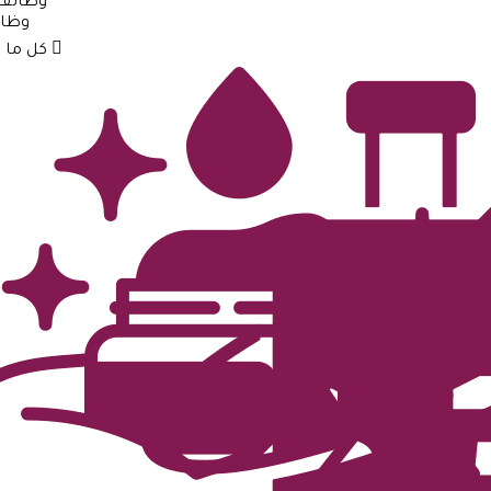
وظائف
وظائ
كل ما فى وظائف