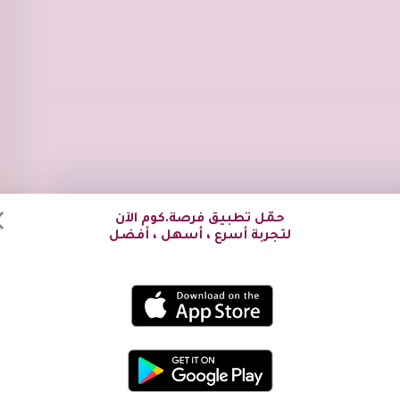
حمّل تطبيق فرصة.كوم الآن
لتجربة أسرع ، أسهل ، أفضل