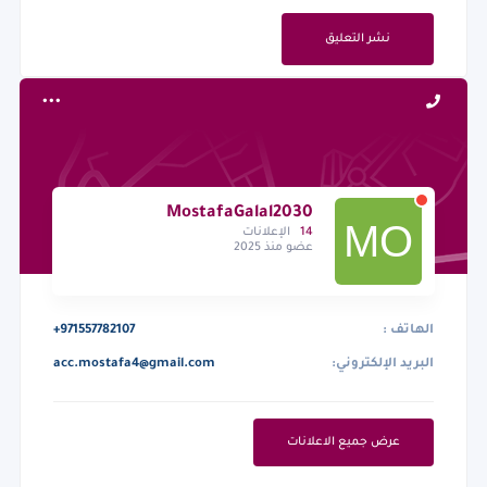
نشر التعليق
MostafaGalal2030
14
الإعلانات
عضو منذ 2025
الهاتف :
+971557782107
البريد الإلكتروني:
acc.mostafa4@gmail.com
عرض جميع الاعلانات