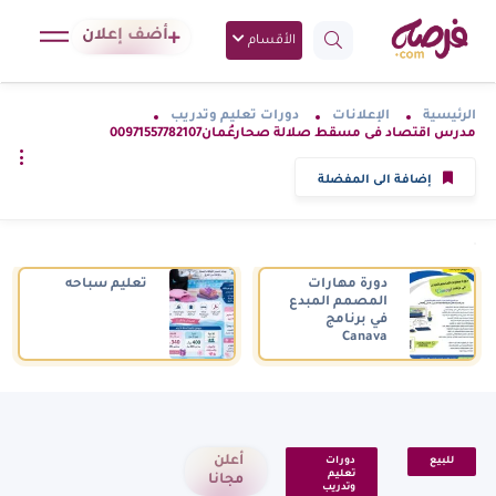
أضف إعلان
الأقسام
الرئيسية
الإعلانات
دورات تعليم وتدريب
مدرس اقتصاد فى مسقط صلالة صحارعُمان00971557782107
إضافة الى المفضلة
دورة مهارات
تعليم سباحه
المصمم المبدع
في برنامج
Canava
أعلن
للبيع
دورات
تعليم
مجانا
وتدريب