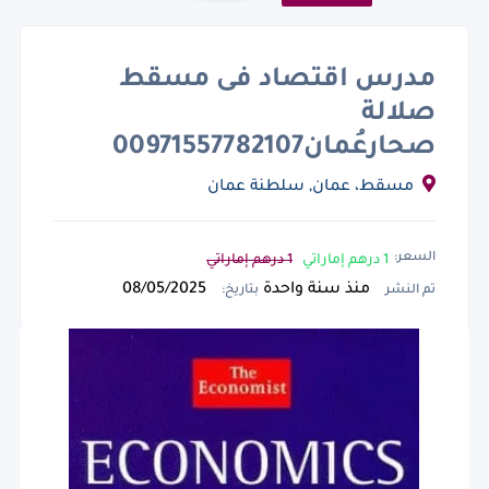
مدرس اقتصاد فى مسقط
صلالة
صحارعُمان00971557782107
مسقط، عمان, سلطنة عمان
السعر:
1 درهم إماراتي
1 درهم إماراتي
منذ سنة واحدة
08/05/2025
تم النشر
بتاريخ: