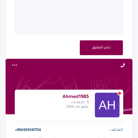
نشر التعليق
Ahmed1985
1
الإعلانات
عضو منذ 2026
الهاتف :
+966509387724