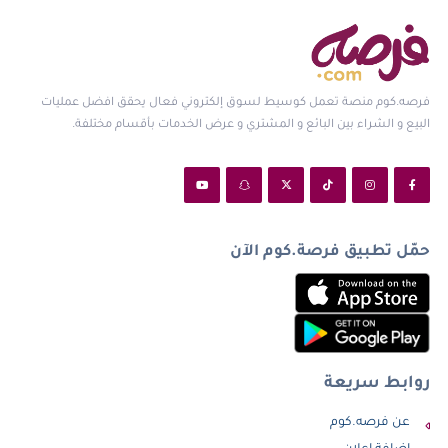
فرصه.كوم منصة تعمل كوسيط لسوق إلكتروني فعال يحقق افضل عمليات
البيع و الشراء بين البائع و المشتري و عرض الخدمات بأقسام مختلفة.
حمّل تطبيق فرصة.كوم الآن
روابط سريعة
عن فرصه.كوم