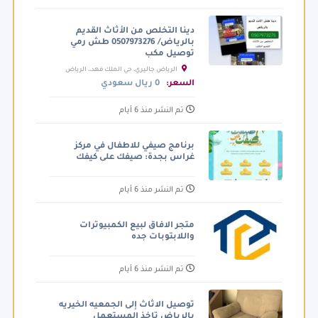
دينا التخلص من الأثاث القديم
بالرياض/ 0507973276 طش رمي
توصيل مكب
الرياض جاليري، حي الملك فهد،، الرياض
السعودية
السعر:
0 ريال سعودي
تم النشر منذ 6 أيام
برنامج صيفي للاطفال في مركز
غراس بجدة: صيفك على كيفك
تم النشر منذ 6 أيام
متجر الافاق لبيع الكمبيوترات
واللابتوبات جده
تم النشر منذ 6 أيام
توصيل الاثاث إلى الجمعيه الخيريه
بالرياض تاخذ المستعمل