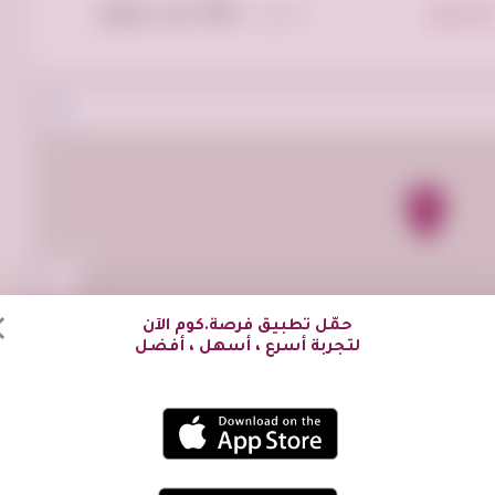
غرف نوم
السعر:
1,500 ريال سعودي
حمّل تطبيق فرصة.كوم الآن
لتجربة أسرع ، أسهل ، أفضل