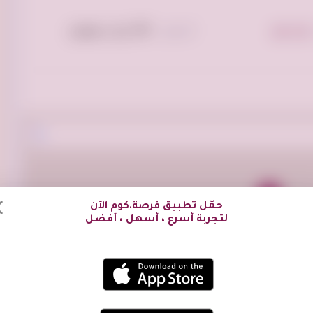
غرف نوم
السعر:
150 ريال سعودي
حمّل تطبيق فرصة.كوم الآن
لتجربة أسرع ، أسهل ، أفضل