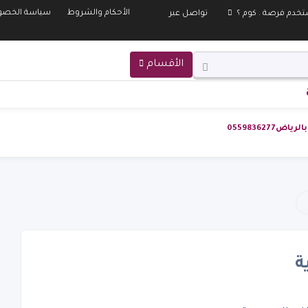
الأحكام والشروط
سياسة الخصو
تخدم فرصة . كوم ؟
تواصل عبر
الأقسام
055983627
ة