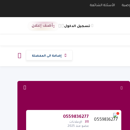
صية
الأسئلة الشائعة
أضف إعلان
تسجيل الدخول
إضافة الى المفضلة
0559836277
311
الإعلانات
عضو منذ 2025