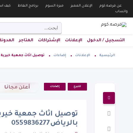
الرئيسية
عن فرصه.كوم
الإعلان المميز
ميزة السوم
برنامج النقاط
كيف اس
الإعلانات
واتساب
أضف إعلان
الإشتراكات
الحساب
التسجيل / الدخول
الإعلانات
الإشتراكات
المتاجر
المدونة
الرئيسية
الإعلانات
إضاءات
توصيل اثاث جمعية خيرية بالرياض7
أعلن مجانا
للتبرع
إضاءات
توصيل اثاث جمعية خيري
بالرياض0559836277