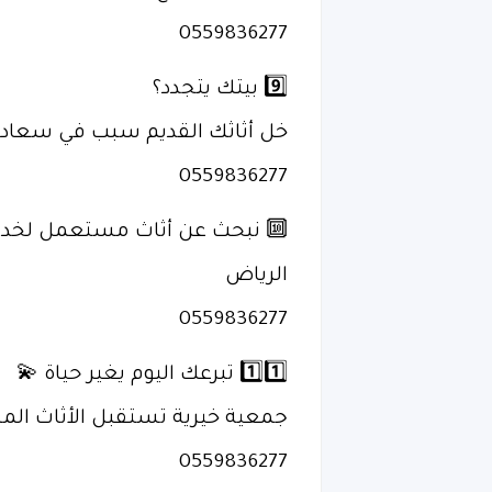
0559836277
9️⃣ بيتك يتجدد؟
خل أثاثك القديم سبب في سعادة
0559836277
🔟 نبحث عن أثاث مستعمل لخدمة
الرياض
0559836277
1️⃣1️⃣ تبرعك اليوم يغير حياة 💫
جمعية خيرية تستقبل الأثاث ال
0559836277