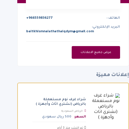
الهاتف :
+966559836277
البريد الإلكتروني:
baltkhlsmnalathathalqdym@gmail.com
عرض جميع الاعلانات
إعلانات مميزة
شراء غرف نوم مستعملة
بالرياض (نشتري اثاث وأجهزة )
الرياض السعودية
السعر:
500 ريال سعودي
تم النشر منذ 3 أيام