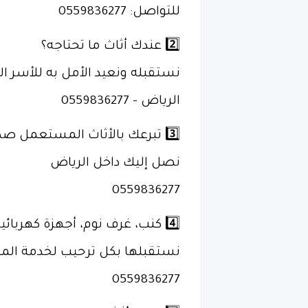
للتواصل: 0559836277
2️⃣ عندك أثاث ما تحتاجه؟
نستقبله ونعيد الأمل به للأسر ال
الرياض – 0559836277
3️⃣ تبرعك بالأثاث المستعمل صدقة جارية 🌱
نصل إليك داخل الرياض
0559836277
4️⃣ كنب، غرف نوم، أجهزة كهربائية…
نستقبلها بكل ترحيب لخدمة الم
0559836277