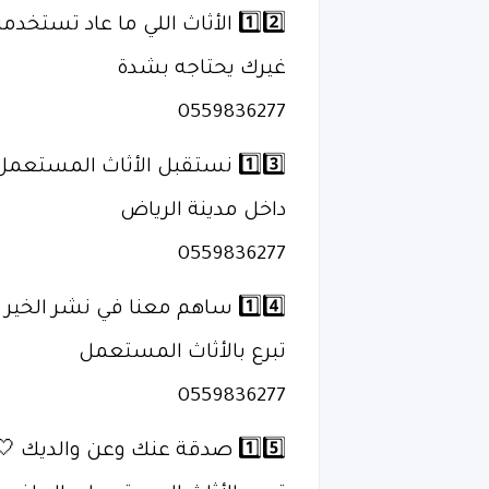
1️⃣2️⃣ الأثاث اللي ما عاد تستخدمه…
غيرك يحتاجه بشدة
0559836277
1️⃣3️⃣ نستقبل الأثاث المستعمل ونتولى نقله
داخل مدينة الرياض
0559836277
1️⃣4️⃣ ساهم معنا في نشر الخير
تبرع بالأثاث المستعمل
0559836277
1️⃣5️⃣ صدقة عنك وعن والديك 🤍