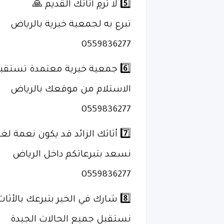
5️⃣ لا ترمِ أثاثك القديم 🙏
تبرع به لجمعية خيرية بالرياض
0559836277
6️⃣ جمعية خيرية معتمدة تستقبل الأثاث المستعمل
الاستلام من موقعك بالرياض
0559836277
7️⃣ أثاثك الزائد قد يكون نعمة لغيرك 🤍
نسعد بتبرعاتكم داخل الرياض
0559836277
8️⃣ شارك في الخير بتبرعك بالأثاث المستعمل
نستقبل جميع الحالات الجيدة