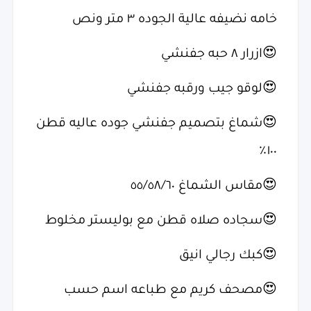
خامه نضيفه عالية الجوده ٣ متر ونص
😍ازرار ٨ حبه جفنشي
😍لوقو جيب ورقبه جفنشي
😍شماغ بتصميم جفنشي جوده عاليه قطن
١٠٠٪؜
😍مقاس الشماغ ٥٥/٥٨/٦٠
😍سجاده صلاه قطن مع بوليستر مخلوط
😍كبك رجالي انيق
😍مصحف كريم مع طباعه اسم حسب