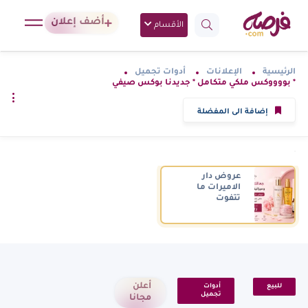
أضف إعلان
الأقسام
الرئيسية
الإعلانات
أدوات تجميل
* بووووكس ملكي متكامل * جديدنا بوكس صيفي
إضافة الى المفضلة
عروض دار
الاميرات ما
تتفوت
أعلن
للبيع
أدوات
تجميل
مجانا