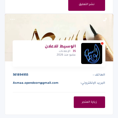
نشر التعليق
الوسيط للاعلان
35
الإعلانات
عضو منذ 2026
الهاتف :
561894955
البريد الإلكتروني:
Asmaa.opendoorr@gmail.com
زيارة المتجر