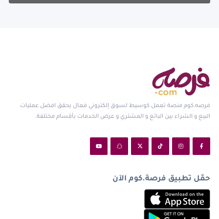
فرصه.كوم منصة تعمل كوسيط لسوق إلكتروني فعال يحقق افضل عمليات
البيع و الشراء بين البائع و المشتري و عرض الخدمات بأقسام مختلفة.
حمّل تطبيق فرصة.كوم الآن