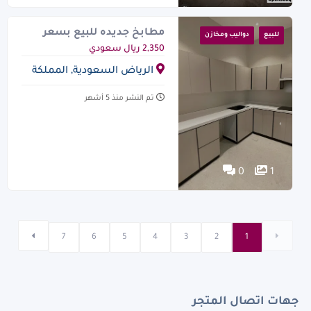
مطابخ جديده للبيع بسعر
للبيع
دواليب ومخازن
ممتاز
2,350 ريال سعودي
الرياض السعودية, المملكة
العربية السعودية
تم النشر منذ 5 أشهر
0
1
7
6
5
4
3
2
1
جهات اتصال المتجر