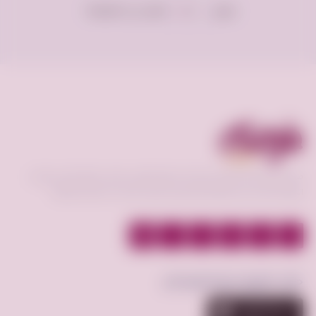
عرض
إعلان فى الصفحة
100
فرصه.كوم منصة تعمل كوسيط لسوق إلكتروني فعال يحقق افضل عمليات
البيع و الشراء بين البائع و المشتري و عرض الخدمات بأقسام مختلفة.
حمّل تطبيق فرصة.كوم الآن