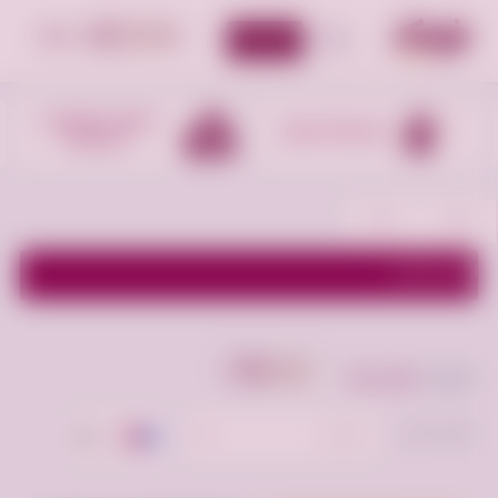
أضف إعلان
الأقسام
التذاكر و الفعاليات
مستلزمات تعليمية
السياحية
اظهر الفلاتر
أعلن مجانا
الوسم "
كولر مياه
"
ترتيب حسب:
الأحدث