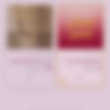
تم النشر منذ سنتين
تم النشر الآن
مبرد مياه للبيع بحاله جيده ‏ثلاجات ‏,‏ كوندور ‏,‏ مستعمل‏ ثلاجات – فري
انقر لوضع إعلانك هنا
حائل السعودية
السعودية