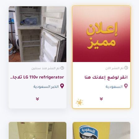
تم النشر منذ سنتين
تم النشر الآن
LG 110v refrigerator ‏ثلاجات ‏,‏ ال جي ‏,‏ مستعمل‏ ثلاجات – فريزر في ا
انقر لوضع إعلانك هنا
الخبر السعودية
السعودية