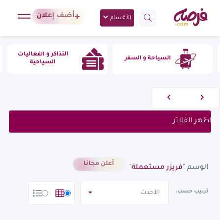
أضف إعلان
الأقسام
التذاكر و الفعاليات
احة و السفر
مستلزمات
السياحية
اظهر الفلاتر
أعلن مجانا
الوسم "
فريزر مستعملة
"
ترتيب حسب:
الأحدث