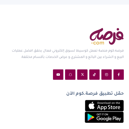
فرصه.كوم منصة تعمل كوسيط لسوق إلكتروني فعال يحقق افضل عمليات
البيع و الشراء بين البائع و المشتري و عرض الخدمات بأقسام مختلفة.
حمّل تطبيق فرصة.كوم الآن