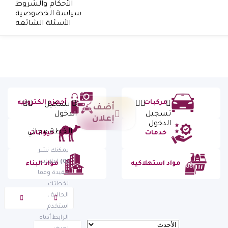
الأحكام والشروط
سياسة الخصوصية
الأسئلة الشائعة
مركبات
أجهزه الكترونيه
تسجيل
أضف
تسجيل
الدخول
إعلان
الدخول
الخطة:
مجاني
خدمات
حيوانات
يمكنك نشر
(0)
إعلانات
مواد استهلاكيه
مواد البناء
مقيدة وفقا
لخطتك
الحالية ،
استخدم
الرابط أدناه