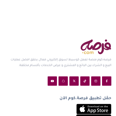
فرصه.كوم منصة تعمل كوسيط لسوق إلكتروني فعال يحقق افضل عمليات
البيع و الشراء بين البائع و المشتري و عرض الخدمات بأقسام مختلفة.
حمّل تطبيق فرصة.كوم الآن