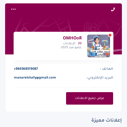
OMHOoR
20
الإعلانات
عضو منذ 2025
الهاتف :
+966568519087
البريد الإلكتروني:
manarelshafy@gmail.com
عرض جميع الاعلانات
إعلانات مميزة