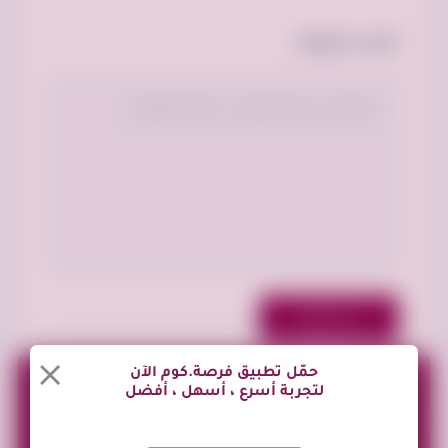
أضف تعليقك
نشر التعليق
حمّل تطبيق فرصة.كوم الآن
لتجربة أسرع ، أسهل ، أفضل