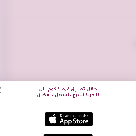
حمّل تطبيق فرصة.كوم الآن
لتجربة أسرع ، أسهل ، أفضل