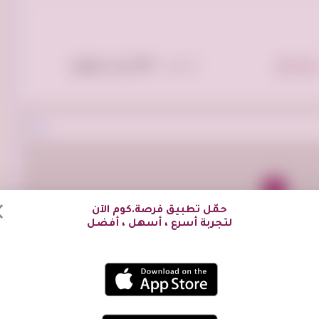
غرف نوم
السعر:
134 ريال سعودي
حمّل تطبيق فرصة.كوم الآن
لتجربة أسرع ، أسهل ، أفضل