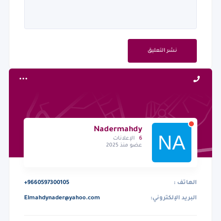
نشر التعليق
Nadermahdy
6
الإعلانات
عضو منذ 2025
الهاتف :
+9660597300105
البريد الإلكتروني:
Elmahdynader@yahoo.com