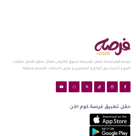
فرصه.كوم منصة تعمل كوسيط لسوق إلكتروني فعال يحقق افضل عمليات
البيع و الشراء بين البائع و المشتري و عرض الخدمات بأقسام مختلفة.
حمّل تطبيق فرصة.كوم الآن