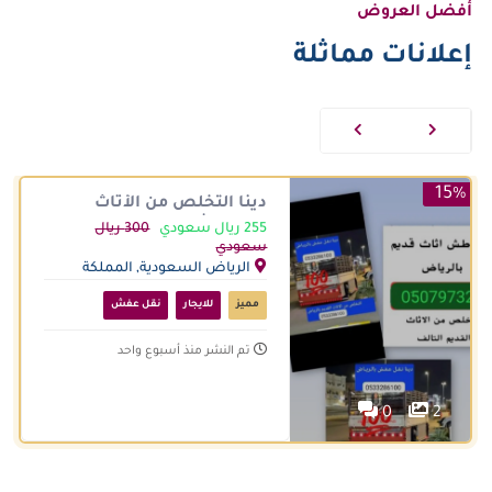
أفضل العروض
إعلانات مماثلة
15%
دينا التخلص من الأثاث
القديم شرق الرياض
255 ريال سعودي
300 ريال
0533286100 طش رمي كنب
سعودي
ومخلفات
الرياض السعودية, المملكة
العربية السعودية
مميز
للايجار
نقل عفش
تم النشر منذ أسبوع واحد
0
2