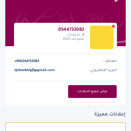
0544732082
2
الإعلانات
عضو منذ 2025
الهاتف :
+966544732082
البريد الإلكتروني:
tjrbhalkhlyj5@gmail.com
عرض جميع الاعلانات
إعلانات مميزة