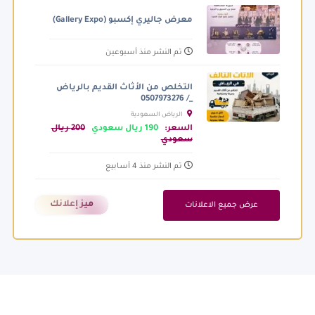
معرض جاليري إكسبو (Gallery Expo)
تم النشر منذ أسبوعين
التخلص من الأثاث القديم بالرياض
_/ 0507973276
الرياض السعودية
السعر:
190 ريال سعودي
200 ريال
سعودي
تم النشر منذ 4 أسابيع
ميز إعلانك
عرض جميع الاعلانات