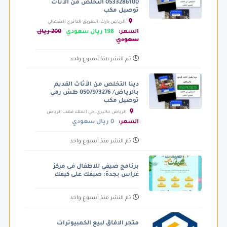
0533286100 التخلص من الأثاث
توصيل مكب
الرياض بارك، الطريق الدائري الشمالي
الفرعي، الرياض السعودية
السعر:
198 ريال سعودي
200 ريال
سعودي
تم النشر منذ أسبوع واحد
دينا التخلص من الأثاث القديم
بالرياض/ 0507973276 طش رمي
توصيل مكب
الرياض جاليري، حي الملك فهد،، الرياض
السعودية
السعر:
0 ريال سعودي
تم النشر منذ أسبوع واحد
برنامج صيفي للاطفال في مركز
غراس بجدة: صيفك على كيفك
تم النشر منذ أسبوع واحد
متجر الافاق لبيع الكمبيوترات