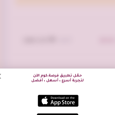
غرف نوم
السعر:
1,188 ريال سعودي
حمّل تطبيق فرصة.كوم الآن
لتجربة أسرع ، أسهل ، أفضل