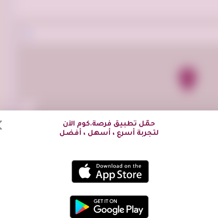
حمّل تطبيق فرصة.كوم الآن
لتجربة أسرع ، أسهل ، أفضل