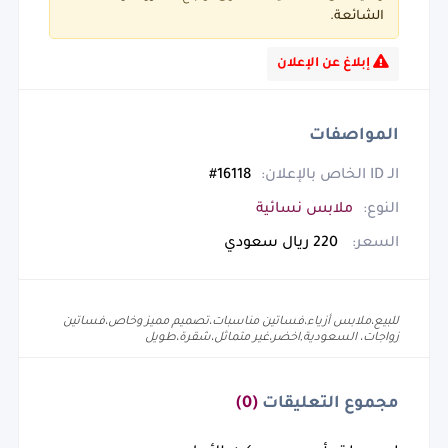
الشائعة.
إبلاغ عن الإعلان
المواصفات
الـ ID الخاص بالإعلان:
16118#
النوع:
ملابس نسائية
السعر:
220 ريال سعودي
للبيع،ملابس أزياء،فساتين مناسبات،تصميم مميز وخاص،فساتين
زواجات، السعودية,اخضر،غير متماثل،شقرة،طويل
مجموع التعليقات
(0)