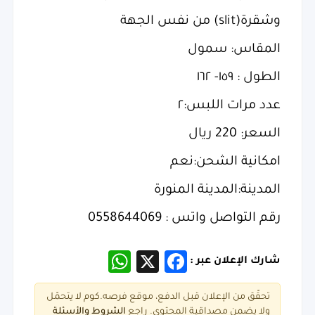
وشقرة(slit) من نفس الجهة
المقاس: سمول
الطول : ١٥٩- ١٦٢
عدد مرات اللبس:٢
السعر: 220 ريال
امكانية الشحن:نعم
المدينة:المدينة المنورة
رقم التواصل واتس : 0558644069
WhatsApp
Facebook
X
شارك الإعلان عبر :
تحقّق من الإعلان قبل الدفع، موقع فرصه.كوم لا يتحمّل
ولا يضمن مصداقية المحتوى. راجع
الشروط و
الأسئلة