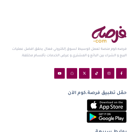
فرصه.كوم منصة تعمل كوسيط لسوق إلكتروني فعال يحقق افضل عمليات
البيع و الشراء بين البائع و المشتري و عرض الخدمات بأقسام مختلفة.
حمّل تطبيق فرصة.كوم الآن