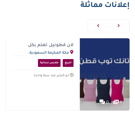
إعلانات مماثلة
لأن قطونيل تهتم بكل
التفاصيل.. تقدم لكِ تانك
مكة المكرمة السعودية,
توب💥
المملكة العربية السعودية
للبيع
ملابس نسائية
تم النشر منذ سنة واحدة
0
1