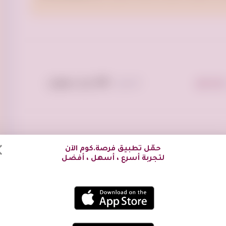
غرف نوم
السعر:
248 ريال سعودي
حمّل تطبيق فرصة.كوم الآن
لتجربة أسرع ، أسهل ، أفضل