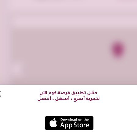
حمّل تطبيق فرصة.كوم الآن
لتجربة أسرع ، أسهل ، أفضل