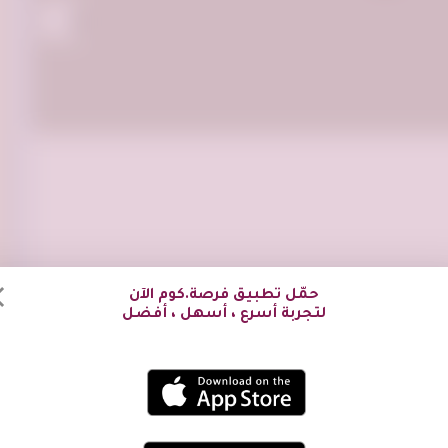
حمّل تطبيق فرصة.كوم الآن
لتجربة أسرع ، أسهل ، أفضل