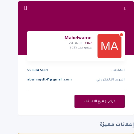
Mahelwame
1367
الإعلانات
عضو منذ 2025
الهاتف :
55 604 5661
البريد الإلكتروني:
abwhmydt41@gmail.com
عرض جميع الاعلانات
إعلانات مميزة