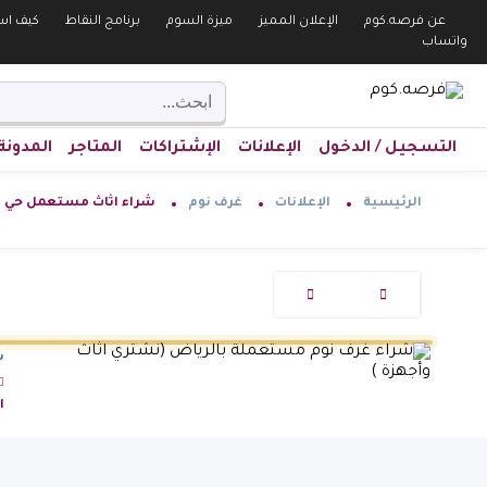
الرئيسية
عن فرصه.كوم
الإعلان المميز
ميزة السوم
برنامج النقاط
كيف اس
الإعلانات
واتساب
أضف إعلان
الإشتراكات
الحساب
التسجيل / الدخول
الإعلانات
الإشتراكات
المتاجر
المدونة
الرئيسية
الإعلانات
غرف نوم
شراء اثاث مستعمل حي القدس 61
ش
ا