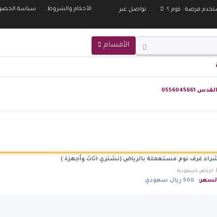
الأحكام والشروط
سياسة الخصو
تخدم فرصة . كوم ؟
تواصل عبر
الأقسام
05560456
راء غرف نوم مستعملة بالرياض (نشتري اثاث وأجهزة )
الرياض السعودية
لسعر:
500 ريال سعودي