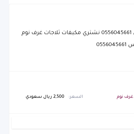
شراء اثاث مستعمل حي القدس 0556045661 نشتري مكيفات ثلاجات غرف نوم
055
غرف نوم
السعر:
2,500 ريال سعودي