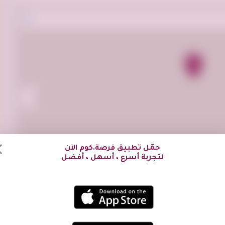
حمّل تطبيق فرصة.كوم الآن
لتجربة أسرع ، أسهل ، أفضل