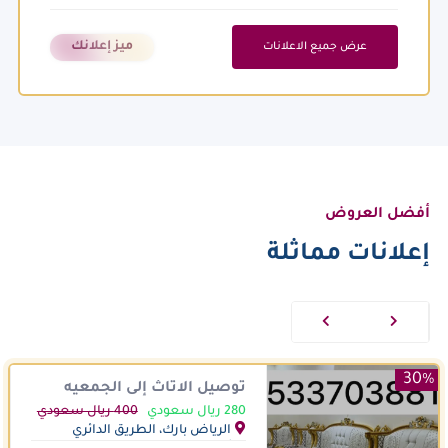
ميز إعلانك
عرض جميع الاعلانات
أفضل العروض
إعلانات مماثلة
30%
توصيل الاثاث إلى الجمعيه
الخيريه بالرياض تاخذ
280 ريال سعودي
400 ريال سعودي
المستعمل
الرياض بارك، الطريق الدائري