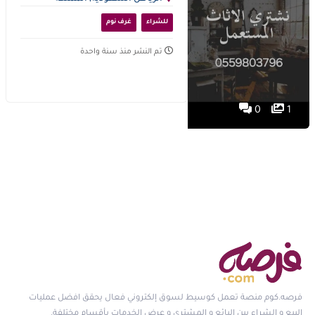
العربية السعودية
للشراء
غرف نوم
تم النشر منذ سنة واحدة
0
1
فرصه.كوم منصة تعمل كوسيط لسوق إلكتروني فعال يحقق افضل عمليات
البيع و الشراء بين البائع و المشتري و عرض الخدمات بأقسام مختلفة.