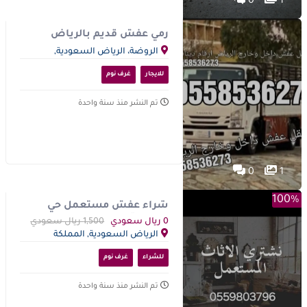
0
1
رمي عفش قديم بالرياض
0َ558536373 دينا تشيل الاثاث
الروضة، الرياض السعودية,
المكسر بالرياض
المملكة العربية السعودية
للايجار
غرف نوم
تم النشر منذ سنة واحدة
0
1
100%
شراء عفش مستعمل حي
المهدية 0559803796
0 ريال سعودي
1,500 ريال سعودي
الرياض السعودية, المملكة
العربية السعودية
للشراء
غرف نوم
تم النشر منذ سنة واحدة