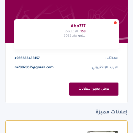
Abo777
158
الإعلانات
عضو منذ 2025
الهاتف :
+966583433157
البريد الإلكتروني:
m70020525@gmail.com
عرض جميع الاعلانات
إعلانات مميزة