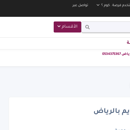
خدم فرصة . كوم ؟
تواصل عبر
الأقسام
ة
053437
يم بالرياض