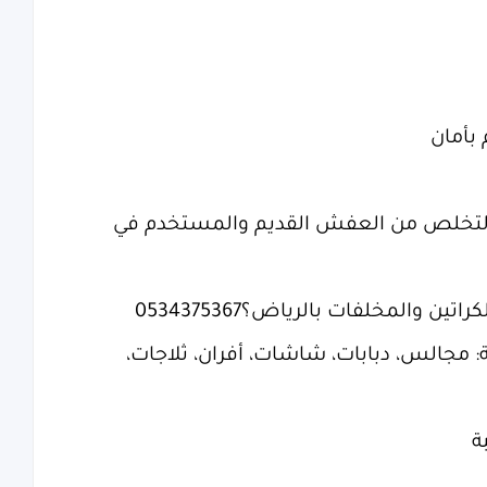
بأمان
ة التخلص من العفش القديم والمستخدم في
ين والمخلفات بالرياض؟0534375367
ة: مجالس، دبابات، شاشات، أفران، ثلاجات،
ة