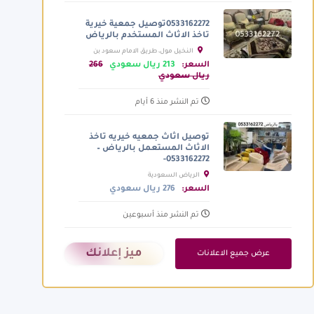
0533162272توصيل جمعية خيرية
تاخذ الاثاث المستخدم بالرياض
النخيل مول، طريق الامام سعود بن
عبدالعزيز بن محمد الفرعي، الرياض
السعر:
213 ريال سعودي
266
السعودية
ريال سعودي
تم النشر منذ 6 أيام
توصيل اثاث جمعيه خيريه تاخذ
الاثاث المستعمل بالرياض –
0533162272-
الرياض السعودية
السعر:
276 ريال سعودي
تم النشر منذ أسبوعين
ميز إعلانك
عرض جميع الاعلانات