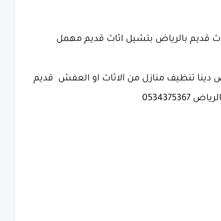
ث قديم بالرياض بتشيل اثاث قديم مهمل
ياض دينا تنظيف منازل من الاثاث او العفش قديم
05343753
حمّل تطبيق فرصة.كوم الآن
لتجربة أسرع ، أسهل ، أفضل