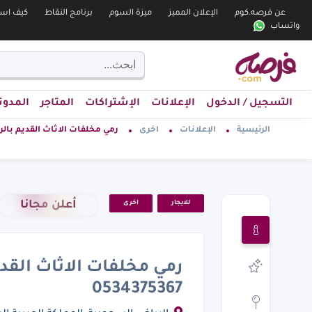
عن فرصه.كوم
الإعلان المميز
ميزة السوم
برنامج النقاط
كيف است
واتساب
التسجيل / الدخول
الإعلانات
الإشتراكات
المتاجر
المدون
الرئيسية
الإعلانات
اخرى
رمي مخلفات الاثاث القديم بالرياض 5367
أعلن مجانا
للايجار
اخرى
رمي مخلفات الاثاث القد
0534375367