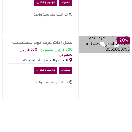
للشراء
دواليب ومخازن
تم النشر منذ سنة واحدة
20%
محل اثاث غرف نوم مستعمله
0
1
حي الصحافة 0559803796
2,000 ريال سعودي
2,500 ريال
سعودي
الرياض السعودية, المملكة
العربية السعودية
للشراء
دواليب ومخازن
تم النشر منذ سنة واحدة