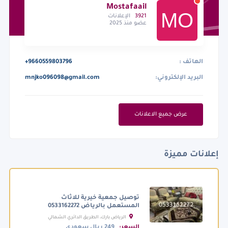
Mostafaail
3921
الإعلانات
عضو منذ 2025
الهاتف :
+9660559803796
البريد الإلكتروني:
mnjko096098@gmail.com
عرض جميع الاعلانات
إعلانات مميزة
توصيل جمعية خيرية للاثاث
المستعمل بالرياض 0533162272
الرياض بارك، الطريق الدائري الشمالي
الفرعي، الرياض السعودية
السعر:
249 ريال سعودي