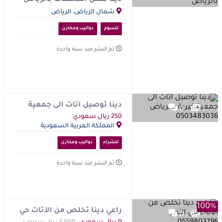
شمال الرياض، الرياض
السعودية, المملكة العربية
السعودية
للسوم
دواليب ومخازن
تم النشر منذ سنة واحدة
دينا توصيل اثاث الى جمعية
0
1
خيرية بالرياض 0503483036
250 ريال سعودي
المملكة العربية السعودية
للشراء
دواليب ومخازن
تم النشر منذ سنة واحدة
100%
راعي دينا تخلص من الأثاث حي
0
1
الندى 0559803796