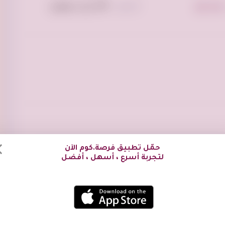
غرف نوم
السعر:
150 ريال سعودي
حمّل تطبيق فرصة.كوم الآن
لتجربة أسرع ، أسهل ، أفضل