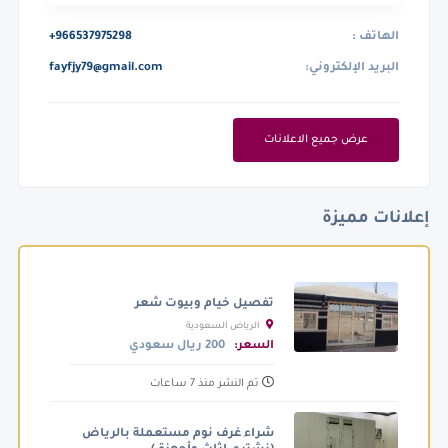
الهاتف :
+966537975298
البريد الإلكتروني:
fayfjy79@gmail.com
عرض جميع الاعلانات
إعلانات مميزة
تفصيل خيام وبيوت شعر
الرياض السعودية
السعر:
200 ريال سعودي
تم النشر منذ 7 ساعات
شراء غرف نوم مستعملة بالرياض