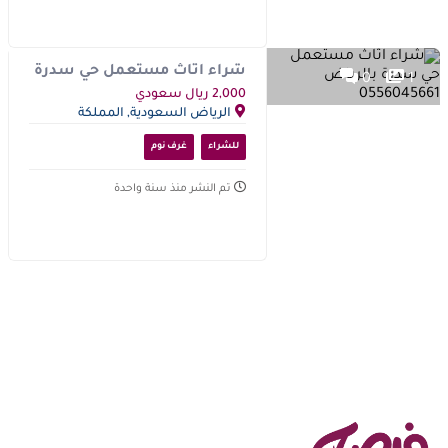
شراء اثاث مستعمل حي سدرة
0
1
بالرياض 0556045661
2,000 ريال سعودي
الرياض السعودية, المملكة
العربية السعودية
للشراء
غرف نوم
تم النشر منذ سنة واحدة