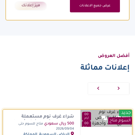
ميز إعلانك
عرض جميع الاعلانات
أفضل العروض
إعلانات مماثلة
جديد
00
شراء غرف نوم مستعملة
7
0
أيام
السوم متاح
بالرياض (نشتري اثاث وأجهزة )
00
500 ريال سعودي
متاح للسوم حتى
ساعة
2026/09/04
00
الرياض السعودية, المملكة