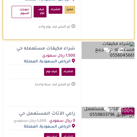
دقيقة
العربية السعودية
00
مميز
للشراء
غرف
اعلانات
ثانية
نوم
السوم
تم النشر منذ يوم واحد
شراء مكيفات مستعمله حي
0
1
الربيع 0556045661
1,500 ريال سعودي
الرياض السعودية, المملكة
العربية السعودية
للشراء
غرف نوم
تم النشر منذ سنة واحدة
0
1
100%
راعي الأثاث المستعمل حي
طويق 0559803796
0 ريال سعودي
1,200 ريال سعودي
الرياض السعودية, المملكة
العربية السعودية