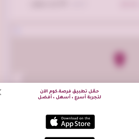
غرف نوم
السعر:
134 ريال سعودي
حمّل تطبيق فرصة.كوم الآن
لتجربة أسرع ، أسهل ، أفضل