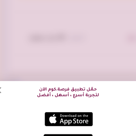
نقل
السعر:
200 ريال سعودي
حمّل تطبيق فرصة.كوم الآن
لتجربة أسرع ، أسهل ، أفضل