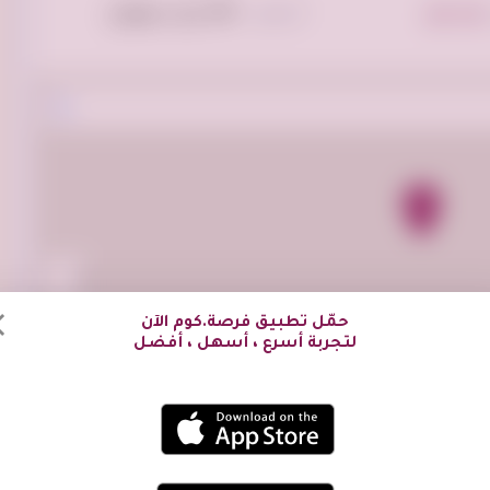
غرف نوم
السعر:
150 ريال سعودي
حمّل تطبيق فرصة.كوم الآن
لتجربة أسرع ، أسهل ، أفضل