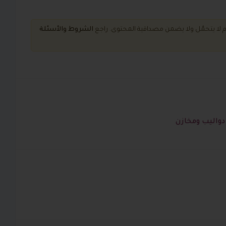
Whats
م لا يتحمّل ولا يضمن مصداقية المحتوى. راجع
الشروط و
الأسئلة
دواليب ومخازن