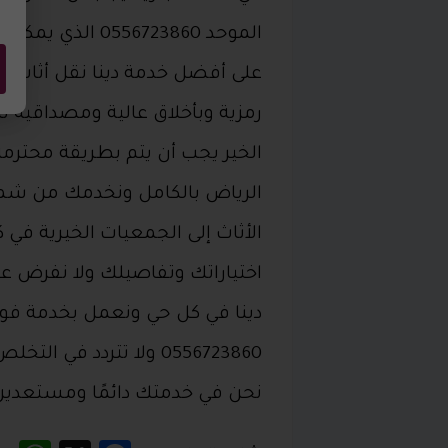
الموحد 56723860
على أفضل خدمة دينا نقل أثاث إل
رمزية وبأخلاق عالية ومصداقية نا
الخير يجب أن يتم بطريقة محتر
الرياض بالكامل ونخدمك من شمال
الأثاث إلى الجمعيات الخيرية في
اختياراتك وتفاصيلك ولا نفرض ع
دينا في كل حي ونعمل بخدمة فو
0556723860 ولا تتردد ف
نحن في خدمتك دائمًا ومستعدين 