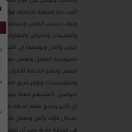
ا
أقرب دينا مجهزة لخدمتك فورًا و
ونركب حسب الطلب ونساعدك في 
والمكيفات والخزائن والطاولات وك
حرص وأمان ونوصلها إلى المكان 
ا
خصوصية العميل ونعمل بصمت تا
العمل ونقدم الخدمة للأفراد وال
والمؤسسات ونوفر فريق كامل لخدم
ا
التوصيل بأنفسهم فقط بلغنا با
أي تأخير ونتابع معك لحظة بلحظ
ن
بشكل مؤكد وآمن ونعمل على رضاك
هي صدقة جارية يجب أن تصل لمن