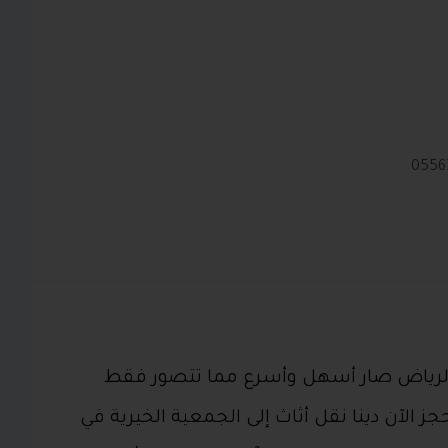
 بالرياض صار أسهل وأسرع مما تتصور فقط
على الرقم 0556723860 واحجز الآن دينا نقل أثاث إلى الجمعية الخيرية في