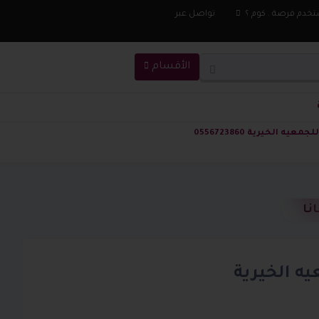
تخدم فرصة . كوم ؟
تواصل عبر
الأقسام
يه الخيرية 0556723860
نا
يه الخيرية