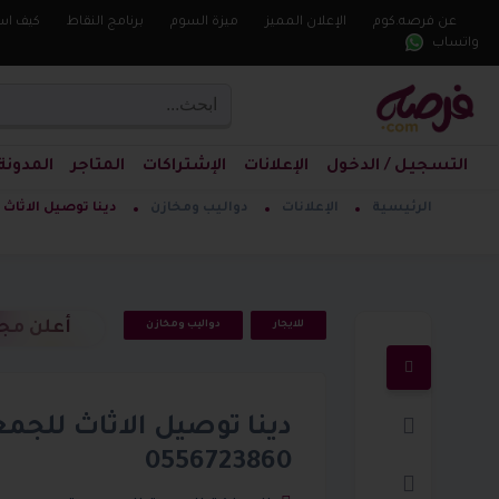
عن فرصه.كوم
الإعلان المميز
ميزة السوم
برنامج النقاط
كيف اس
واتساب
التسجيل / الدخول
الإعلانات
الإشتراكات
المتاجر
المدونة
الرئيسية
الإعلانات
دواليب ومخازن
دينا توصيل الاثاث للجمع
أعلن مجا
للايجار
دواليب ومخازن
دينا توصيل الاثاث للجمع
0556723860