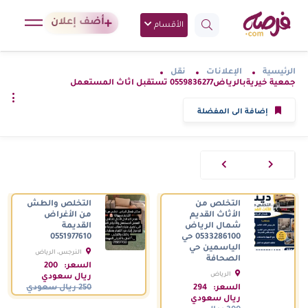
أضف إعلان
الأقسام
الرئيسية
الإعلانات
نقل
جمعية خيريةبالرياض0559836277 تستقبل اثاث المستعمل
إضافة الى المفضلة
التخلص من
التخلص والطش
الأثاث القديم
من الأغراض
شمال الرياض
القديمة
0533286100 حي
0551977610
الياسمين حي
النرجس، الرياض
الصحافة
السعودية
السعر:
200
الرياض
ريال سعودي
السعودية
السعر:
294
250 ريال سعودي
ريال سعودي