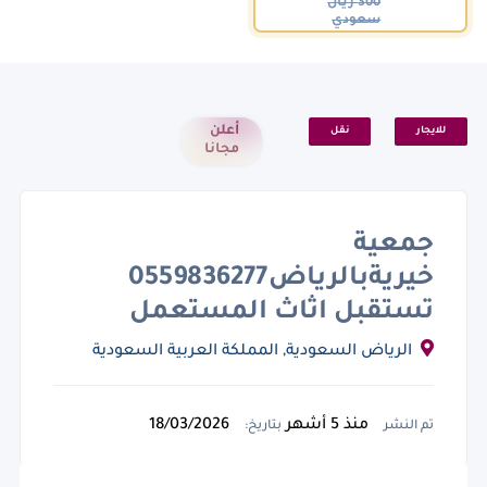
300 ريال
سعودي
أعلن
للايجار
نقل
مجانا
جمعية
خيريةبالرياض0559836277
تستقبل اثاث المستعمل
الرياض السعودية, المملكة العربية السعودية
منذ 5 أشهر
18/03/2026
تم النشر
بتاريخ: