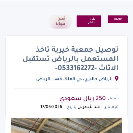
أعلن
للايجار
نقل
عفش
مجانا
توصيل جمعية خيرية تاخذ
المستعمل بالرياض تستقبل
الاثاث -0533162272-
الرياض جاليري، حي الملك فهد،، الرياض
السعودية, المملكة العربية السعودية
250 ريال سعودي
السعر:
منذ شهرين
17/06/2026
تم النشر
بتاريخ: