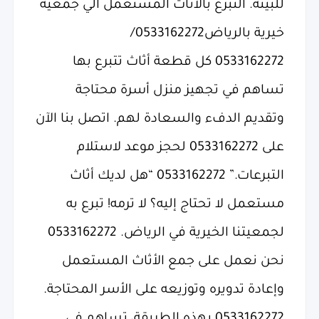
للبيئة. التبرع بالاثاث المستعمل الي جمعية
خيرية بالرياض0533162272/
0533162272 كل قطعة أثاث تتبرع بها
تساهم في تجهيز منزل أسرة محتاجة
وتقديم الدفء والسعادة لهم. اتصل بنا الآن
على 0533162272 لحجز موعد لاستلام
التبرعات.” 0533162272 “هل لديك أثاث
مستعمل لا تحتاج إليه؟ لا ترمه! تبرع به
لجمعيتنا الخيرية في الرياض. 0533162272
نحن نعمل على جمع الأثاث المستعمل
وإعادة تدويره وتوزيعه على الأسر المحتاجة.