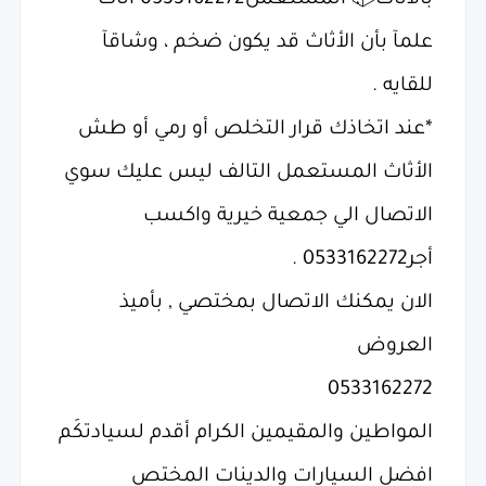
بالاثاث📦 المستعمل0533162272 أثاث
علمآ بأن الأثاث قد يكون ضخم ، وشاقآ
للقايه .
*عند اتخاذك قرار التخلص أو رمي أو طش
الأثاث المستعمل التالف ليس عليك سوي
الاتصال الي جمعية خيرية واكسب
أجر0533162272 .
الان يمكنك ‏الاتصال بمختصي , بأميذ
العروض
0533162272
المواطين والمقيمين الكرام أقدم لسيادتكَم
افضل السيارات والدينات المختص