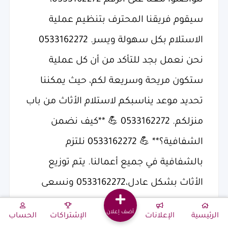
تتواصلوا معنا على الرقم 0533162272،
سيقوم فريقنا المحترف بتنظيم عملية
الاستلام بكل سهولة ويسر. 0533162272
نحن نعمل بجد للتأكد من أن كل عملية
ستكون مريحة وسريعة لكم، حيث يمكننا
تحديد موعد يناسبكم لاستلام الأثاث من باب
منزلكم. 0533162272 💪 **كيف نضمن
الشفافية؟** 💪 0533162272 نلتزم
بالشفافية في جميع أعمالنا. يتم توزيع
الأثاث بشكل عادل،0533162272 ونسعى
دائمًا لضمان أن تصل المواد المتبرع بها إلى
أضف إعلان
الرئيسية
الإعلانات
الإشتراكات
الحساب
من يحتاجها حقًا. ستُستخدم كل قطعة