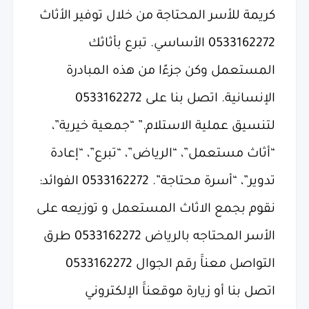
كريمة للأسر المحتاجة من خلال توفير الأثاث
0533162272 الأساسي. تبرع بأثاثك
المستعمل وكن جزءًا من هذه المبادرة
الإنسانية. اتصل بنا على 0533162272
لتنسيق عملية الاستلام.” “جمعية خيرية”،
“أثاث مستعمل”، “الرياض”، “تبرع”، “إعادة
تدوير”، “أسرة محتاجة”. 0533162272 الفوائد:
نقوم بجمع الاثاث المستعمل و توزيعه على
الأسر المحتاجه بالرياض 0533162272 طرق
التواصل معناََ رقم الجوال 0533162272
اتصل بنا أو زيارة موقعناََ الإلكتروني