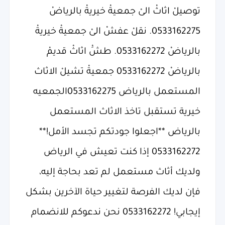
توصيلْ اثاثْ الىْ جمعيةْ خيريةْ بالرياضْ
0533162275. نقلْ عفشْ الىْ جمعيةْ خيريةْ
بالرياضْ 0533162272. طشَْ اثاثْ قديمْ
بالرياضْ 0533162272 جمعيةْ تشيلْ الاثاث
المستعمل بالرياض 0533162275الجمعيه
خيرية تستقبل تاخذ الاثاث المستعمل
بالرياض **اجعلوا جودتكم تجسد الأمل!**
0533162272 إذا كنت تعيش في الرياض
ولديك أثاث مستعمل لم تعد بحاجة إليه،
فإن لديك الفرصة لتغيير حياة الآخرين بشكل
إيجابي! 0533162272 نحن ندعوكم للانضمام