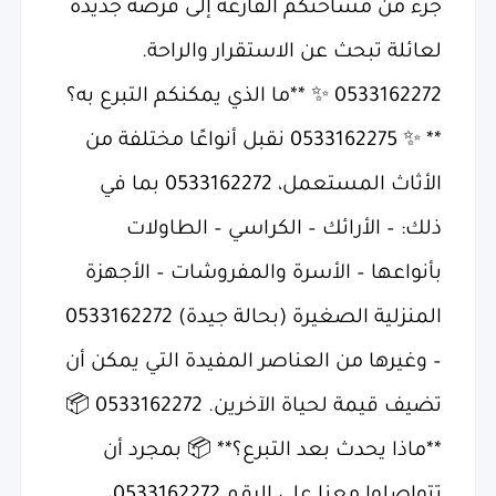
جزء من مساحتكم الفارغة إلى فرصة جديدة
لعائلة تبحث عن الاستقرار والراحة.
0533162272 ✨ **ما الذي يمكنكم التبرع به؟
** ✨ 0533162275 نقبل أنواعًا مختلفة من
الأثاث المستعمل، 0533162272 بما في
ذلك: – الأرائك – الكراسي – الطاولات
بأنواعها – الأسرة والمفروشات – الأجهزة
المنزلية الصغيرة (بحالة جيدة) 0533162272
– وغيرها من العناصر المفيدة التي يمكن أن
تضيف قيمة لحياة الآخرين. 0533162272 📦
**ماذا يحدث بعد التبرع؟** 📦 بمجرد أن