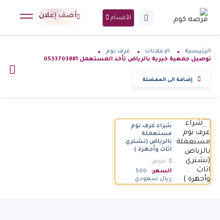
أضف إعلان
الأقسام
الرئيسية
الإعلانات
غرف نوم
توصيل جمعية خيرية بالرياض تأخذ المستعمل 0533703881
إضافة الى المفضلة
شراء غرف نوم
مستعملة
بالرياض (نشتري
اثاث وأجهزة )
الرياض
السعودية
السعر:
500
ريال سعودي