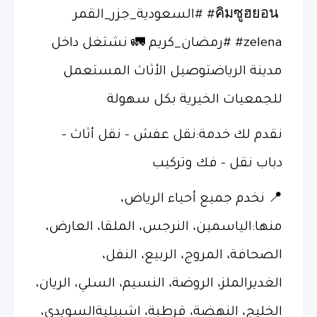
⁦‪#zelena‬⁩ ⁧‫#رمضان_كريم 🚛 نشتغل داخل
مدينة الرياضتوصيل الأثاث المستعمل
للجمعيات الخيرية بكل سهولة
نقدم لك خدمة:نقل عفش – نقل أثاث –
دباب نقل – فك وتركيب
📍 نخدم جميع أحياء الرياض،
منها:الياسمين، النرجس، الملقا، العارض،
الصحافة، المروج، الربيع، النفل،
الغديرالملز، الروضة، النسيم، السلي، الريان،
الخليج، النهضة، قرطبة، اشبيليةالسويدي،