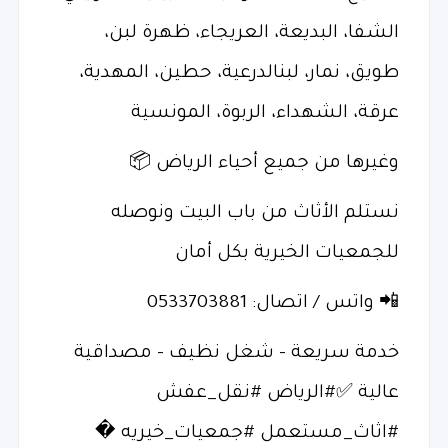
الشفا، البديعة، العريجاء، ظهرة لبن،
طويق، نمار، لبنالدرعية، حطين، المهدية،
عرقة، الشهداء، الربوة، المونسية
وغيرها من جميع أحياء الرياض 📦
نستلم الأثاث من باب البيت ونوصله
للجمعيات الخيرية بكل أمان
📲 واتس / اتصال: 0533703881
خدمة سريعة – شغل نظيف – مصداقية
عالية ✅#الرياض #نقل_عفش
#اثاث_مستعمل #جمعيات_خيريه �