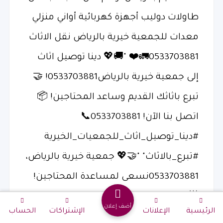
طاولات دوليب أجهزة كهربائية أواني منزلي
معدات للجمعية خيرية بالرياض نقل الاثاث
0533703881🚛❤️ ‏"🚚💖 دينا توصيل اثاث
إلى جمعية خيرية بالرياض0533703881! 🤝
تبرع باثاثك القديم وساعد المحتاجين! 📦
اتصل بنا الآن! 0533703881📞
‎#دينا_توصيل_اثاث_للجمعيات_الخيرية
‎#تبرع_بالاثاث" "🤝💖 جمعية خيرية بالرياض،
0533703881نسعى لمساعدة المحتاجين!
🌟
أضف إعلان
الرئيسية
الإعلانات
الإشتراكات
الحساب
تبرعات بالاثاث