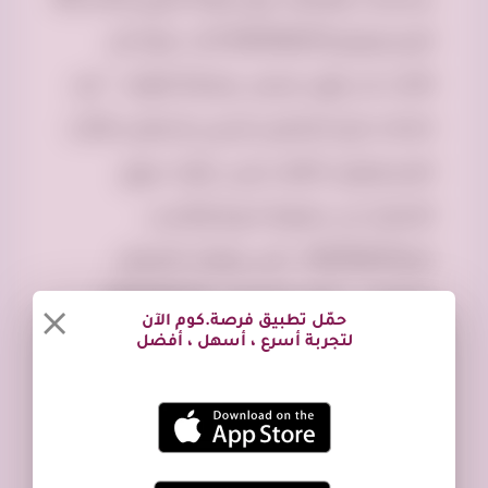
حمّل تطبيق فرصة.كوم الآن
لتجربة أسرع ، أسهل ، أفضل