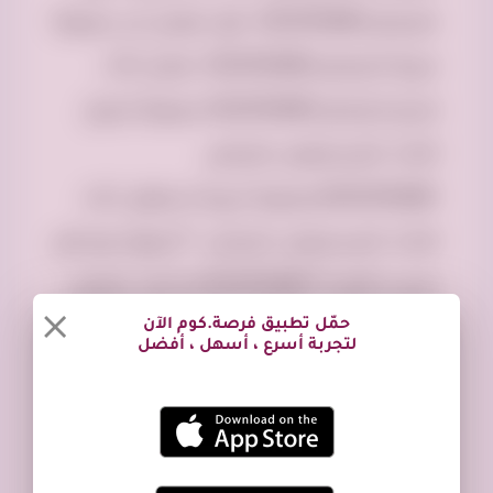
حمّل تطبيق فرصة.كوم الآن
لتجربة أسرع ، أسهل ، أفضل