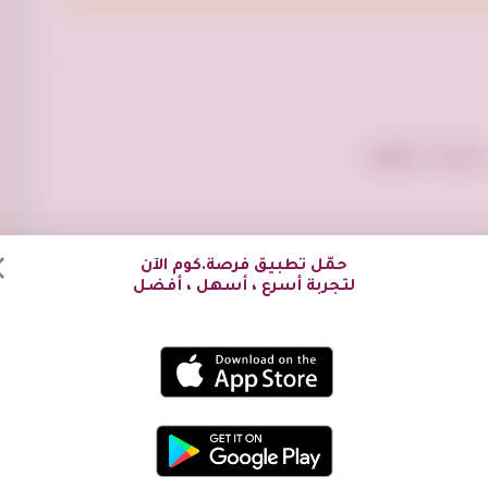
صانعات القهوة
حمّل تطبيق فرصة.كوم الآن
لتجربة أسرع ، أسهل ، أفضل