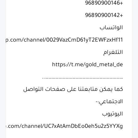
+96890900146
+96890900142
الواتساب
tsapp.com/channel/0029VazCmD61yT2EWFzxHf11
التلغرام
https://t.me/gold_metal_de
……………………………………………………………..
كما يمكن متابعتنا على صفحات التواصل
الاجتماعي:-
اليوتيوب
tube.com/channel/UC7xAtAmDbEo0eh5u2z5YYXg