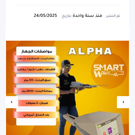
صلالة, عمان العنوان:- شارع الرباط،بناء دار الحياة 2
جوار جمعية المراة العمانية و محطة المها للبترول .,
سلطنة عمان
منذ سنة واحدة
24/05/2025
تم النشر
بتاريخ: