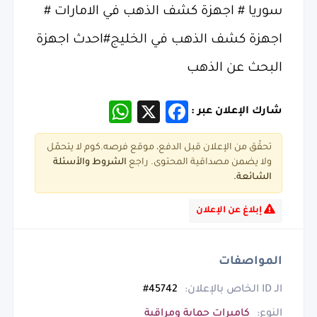
سوريا # اجهزة كشف الذهب في الامارات #
اجهزة كشف الذهب في الخليج#احدث اجهزة
البحث عن الذهب
WhatsApp
Facebook
X
شارك الإعلان عبر :
تحقّق من الإعلان قبل الدفع، موقع فرصه.كوم لا يتحمّل
ولا يضمن مصداقية المحتوى. راجع
الشروط و
الأسئلة
الشائعة.
إبلاغ عن الإعلان
المواصفات
الـ ID الخاص بالإعلان:
45742#
النوع:
كاميرات حماية ومراقبة