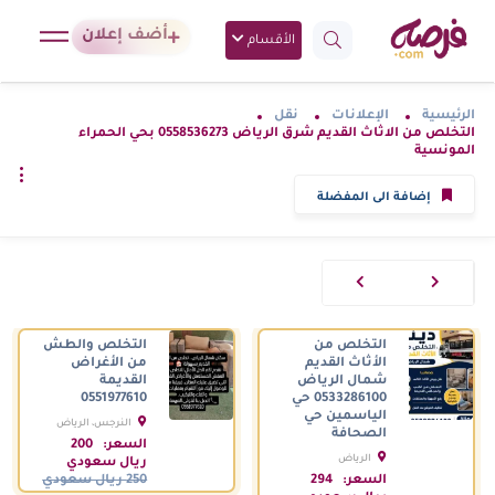
أضف إعلان
الأقسام
الرئيسية
الإعلانات
نقل
التخلص من الاثاث القديم شرق الرياض 0558536273 بحي الحمراء
المونسية
إضافة الى المفضلة
التخلص من
التخلص والطش
الأثاث القديم
من الأغراض
شمال الرياض
القديمة
0533286100 حي
0551977610
الياسمين حي
النرجس، الرياض
الصحافة
السعودية
السعر:
200
الرياض
ريال سعودي
السعودية
السعر:
294
250 ريال سعودي