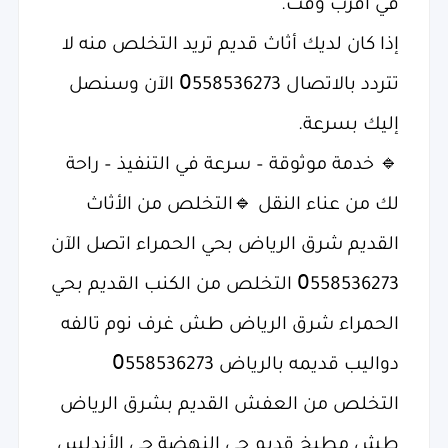
في أقرب وقت.
إذا كان لديك أثاث قديم تريد التخلص منه لا
تتردد بالاتصال 0َ558536273 الآن وسنصل
إليك بسرعة.
🔹 خدمة موثوقة – سرعة في التنفيذ – راحة
لك من عناء النقل 🔹التخلص من الأثاث
القديم شرق الرياض بحي الحمراء اتصل الآن
0َ558536273 التخلص من الكنب القديم بحي
الحمراء شرق الرياض طش غرف نوم تالفه
دواليب قديمه بالرياض 0َ558536273
التخلص من العفش القديم بشرق الرياض
طش مطبخ قديم حي النهضة حي الأندلس