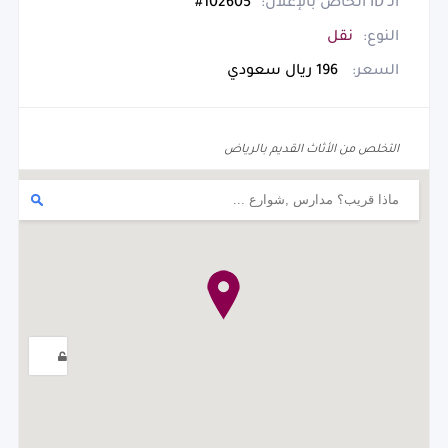
الـ ID الخاص بالإعلان:
102605#
النوع:
نقل
السعر:
196 ريال سعودي
التخلص من الأثاث القديم بالرياض