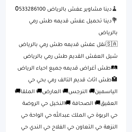
؜🧹دينا مشاوير عفش بالرياض 0َ533286100
؜💐دينا تحميل عفش قديمه طش رمي
بالرياض
؜شيل العفش القديم طش رمي بالرياض
؜🛤طش أغراض قديمه جميع احياء الرياض
؜🏩طش اثاث قديم التالف رمي بحي حي
الياسمين🚚 النرجس🚚 العارض🚚 الملقا🚚
العقيق🚚 الصحافة 🚚النخيل حي الروضة
حي الربوة حي الملك عبدالله حي الواحة حي
النزهة حي التعاون حي الفلاح حي الندي حي