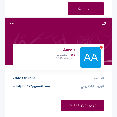
نشر التعليق
Aarois
862
الإعلانات
عضو منذ 2025
الهاتف :
+966533286100
البريد الإلكتروني:
ndkdjdbfb122@gmail.com
عرض جميع الاعلانات