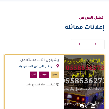
أفضل العروض
إعلانات مماثلة
يشيلون اثاث مستعمل
شمال الرياض 0558536273
الازدهار، الرياض السعودية,
طش عفش حي النفل حي
المملكة العربية السعودية
الازدهار
مميز
للايجار
نقل
تم النشر منذ أسبوع واحد
0
1