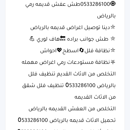
🧿0533286100طش عفش قديمه رمي
بالرياض
؜⛦دينا توصيل اغراض قديمه بالرياض
؜⛦ طش جوانب براده 🔙هاف لوري 💪
؜⛦نظافة فلل🔄اسطح💖احواش
؜⛧نظافة مستودعات رمي اغراض مهمله
؜التخلص من الاثاث القديم تنظيف فلل
بالرياض 0َ533286100 تنظيف فلل شقق
من الاثاث القديمه
؜التخلص من العفش القديمه بالرياض
؜تحميل الاثاث قديمه بالرياض 0َ533286100