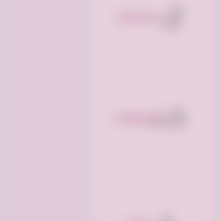
ملابس وأزياء
أثاث ومفروشات