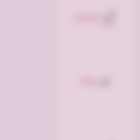
أجهزه منزليه
وظائف