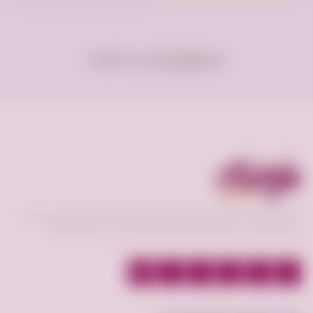
عرض
إعلان فى الصفحة
فرصه.كوم منصة تعمل كوسيط لسوق إلكتروني فعال يحقق افضل عمليات
البيع و الشراء بين البائع و المشتري و عرض الخدمات بأقسام مختلفة.