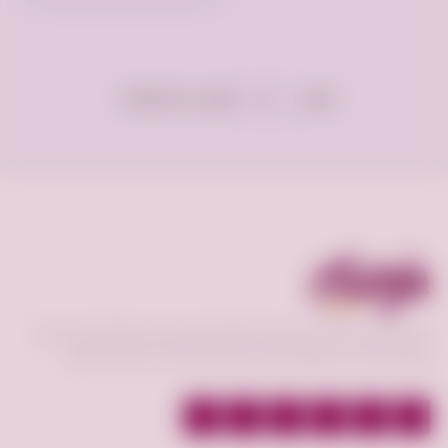
عرض
إعلان فى الصفحة
100
فرصه.كوم منصة تعمل كوسيط لسوق إلكتروني فعال يحقق افضل عمليات
البيع و الشراء بين البائع و المشتري و عرض الخدمات بأقسام مختلفة.