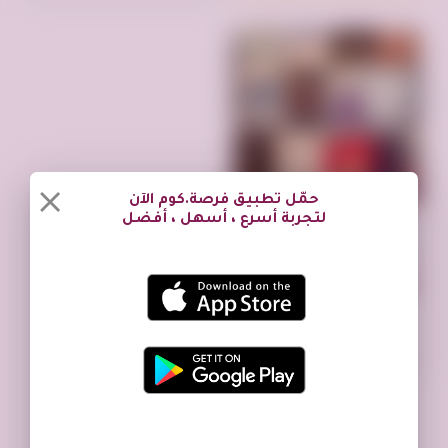
حمّل تطبيق فرصة.كوم الآن
لتجربة أسرع ، أسهل ، أفضل
تم النشر منذ سنة واحدة
100 كتاب للبيع (روايات مترجمة – روايات عربية – شعر – قصص قصيرة- مسرحيا
الرياض - حي القادسية