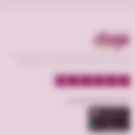
فرصه.كوم منصة تعمل كوسيط لسوق إلكتروني فعال يحقق افضل عمليات
البيع و الشراء بين البائع و المشتري و عرض الخدمات بأقسام مختلفة.
حمّل تطبيق فرصة.كوم الآن