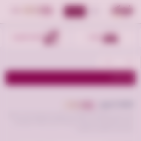
أضف إعلان
الأقسام
أجهزه الكترونيه
أجهزه منزليه
اظهر الفلاتر
قطط للبيع
أعلن مجانا
اقتنِ سلالتك المفضلة من سوق بسس للبيع في فرصه.كوم. خيارات متنوعة
تشمل كافة الأنواع بأسعار رخيصة، مع إمكانية عرض قططك للبيع والتبني
لتصل لآلاف المهتمين بالسعودية