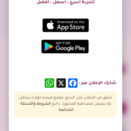
لتجربة أسرع ، أسهل ، أفضل
WhatsApp
Facebook
X
شارك الإعلان عبر :
فرصه.كوم منصة تعمل كوسيط لسوق إلكتروني فعال يحقق افضل عمليات
البيع و الشراء بين البائع و المشتري و عرض الخدمات بأقسام مختلفة.
تحقّق من الإعلان قبل الدفع، موقع فرصه.كوم لا يتحمّل
ولا يضمن مصداقية المحتوى. راجع
الشروط و
الأسئلة
الشائعة.
حمّل تطبيق فرصة.كوم الآن